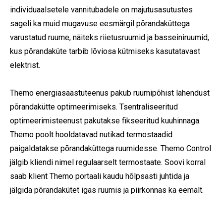
individuaalsetele vannitubadele on majutusasutustes
sageli ka muid mugavuse eesmärgil põrandaküttega
varustatud ruume, näiteks riietusruumid ja basseiniruumid,
kus põrandaküte tarbib lõviosa kütmiseks kasutatavast
elektrist.
Themo energiasäästuteenus pakub ruumipõhist lahendust
põrandakütte optimeerimiseks. Tsentraliseeritud
optimeerimisteenust pakutakse fikseeritud kuuhinnaga.
Themo poolt hooldatavad nutikad termostaadid
paigaldatakse põrandaküttega ruumidesse. Themo Control
jälgib kliendi nimel regulaarselt termostaate. Soovi korral
saab klient Themo portaali kaudu hõlpsasti juhtida ja
jälgida põrandakütet igas ruumis ja piirkonnas ka eemalt.