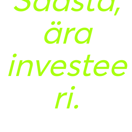
ära
investee
ri.