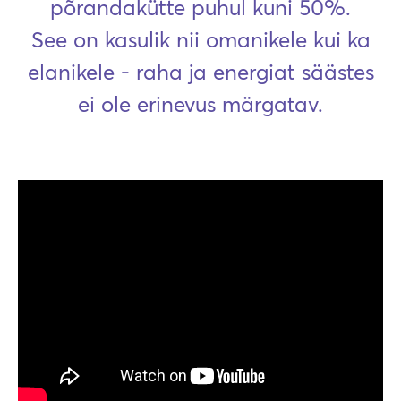
põrandakütte puhul kuni 50%.
See on kasulik nii omanikele kui ka
elanikele - raha ja energiat säästes
ei ole erinevus märgatav.