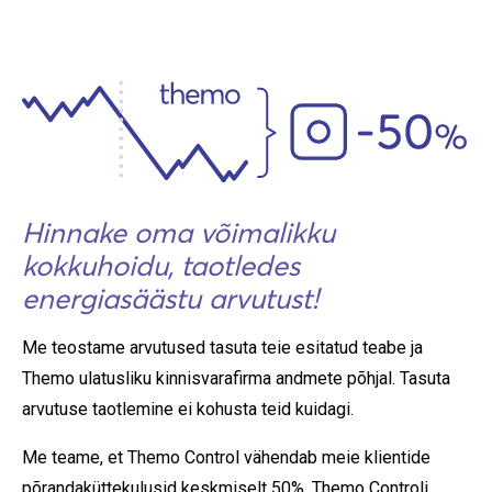
Hinnake oma võimalikku
kokkuhoidu, taotledes
energiasäästu arvutust!
Me teostame arvutused tasuta teie esitatud teabe ja
Themo ulatusliku kinnisvarafirma andmete põhjal. Tasuta
arvutuse taotlemine ei kohusta teid kuidagi.
Me teame, et Themo Control vähendab meie klientide
põrandaküttekulusid keskmiselt 50%. Themo Controli