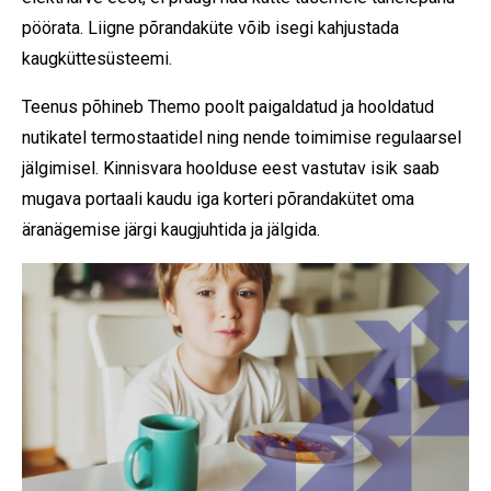
pöörata. Liigne põrandaküte võib isegi kahjustada
kaugküttesüsteemi.
Teenus põhineb Themo poolt paigaldatud ja hooldatud
nutikatel termostaatidel ning nende toimimise regulaarsel
jälgimisel. Kinnisvara hoolduse eest vastutav isik saab
mugava portaali kaudu iga korteri põrandakütet oma
äranägemise järgi kaugjuhtida ja jälgida.