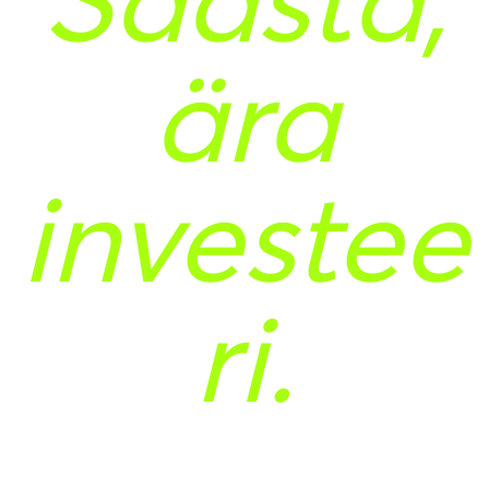
ära
investee
ri.