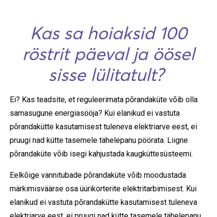
Kas sa hoiaksid 100
röstrit päeval ja öösel
sisse lülitatult?
Ei? Kas teadsite, et reguleerimata põrandaküte võib olla
samasugune energiasööja? Kui elanikud ei vastuta
põrandakütte kasutamisest tuleneva elektriarve eest, ei
pruugi nad kütte tasemele tähelepanu pöörata. Liigne
põrandaküte võib isegi kahjustada kaugküttesüsteemi.
Eelkõige vannitubade põrandaküte võib moodustada
märkimisväärse osa üürikorterite elektritarbimisest. Kui
elanikud ei vastuta põrandakütte kasutamisest tuleneva
elektriarve eest, ei pruugi nad kütte tasemele tähelepanu