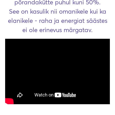
põrandakütte puhul kuni 50%.
See on kasulik nii omanikele kui ka
elanikele - raha ja energiat säästes
ei ole erinevus märgatav.