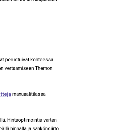
at perustuivat kohteessa
ujen vertaamiseen Themon
tteja
manuaalitilassa
lä. Hintaoptimointia varten
llä hinnalla ja sähkönsiirto