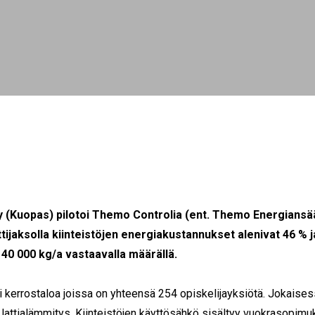
y (Kuopas) pilotoi Themo Controlia (ent. Themo Energiansää
ttijaksolla kiinteistöjen energiakustannukset alenivat 46 % 
t 40 000 kg/a vastaavalla määrällä.
i kerrostaloa joissa on yhteensä 254 opiskelijayksiötä. Jokaise
 lattialämmitys. Kiinteistöjen käyttösähkö sisältyy vuokrasopim