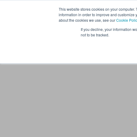
This website stores cookies on your computer. 
information in order to improve and customize y
about the cookies we use, see our
Cookie Poli
If you decline, your information w
not to be tracked.