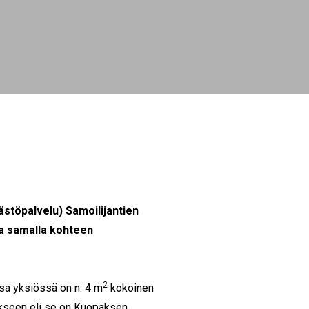
stöpalvelu) Samoilijantien
ja samalla kohteen
2
ssa yksiössä on n. 4 m
kokoinen
ukseen eli se on Kuopaksen