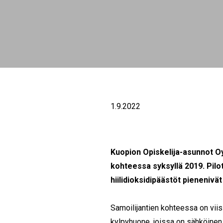
1.9.2022
Kuopion Opiskelija-asunnot O
kohteessa syksyllä 2019. Pilo
hiilidioksidipäästöt pienenivä
Samoilijantien kohteessa on viis
kylpyhuone, joissa on sähköinen