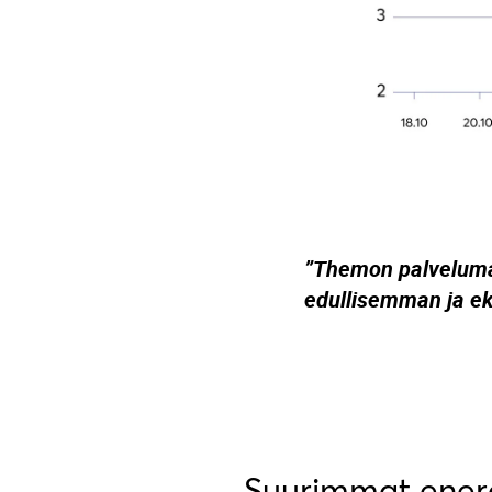
”Themon palveluma
edullisemman ja e
Suurimmat energ