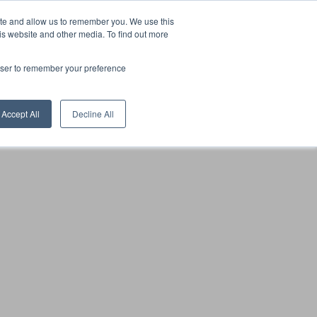
ite and allow us to remember you. We use this
FI
markkinat
Referenssit
Themo
Tuki
is website and other media. To find out more
rowser to remember your preference
Accept All
Decline All