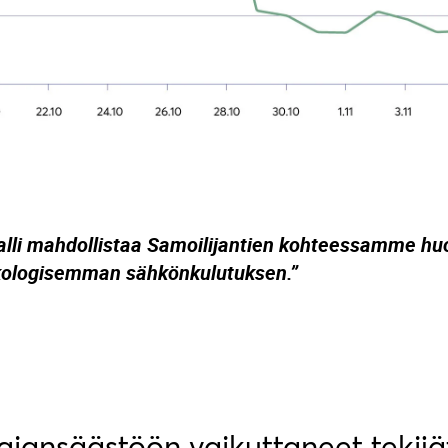
lli mahdollistaa Samoilijantien kohteessamme hu
kologisemman sähkönkulutuksen.”
iansäästöön vaikuttaneet tekijä