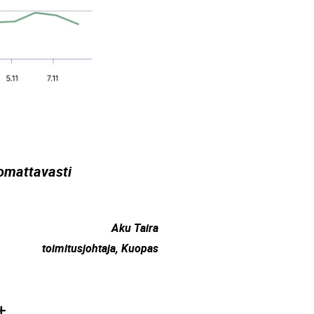
omattavasti
Aku Taira
toimitusjohtaja, Kuopas
t