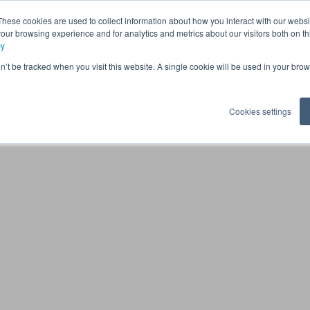
These cookies are used to collect information about how you interact with our webs
Kuluttajille
Kiinteistöyhtiöille
Taloyhtiöille
Reservi
our browsing experience and for analytics and metrics about our visitors both on th
cy
on’t be tracked when you visit this website. A single cookie will be used in your b
Cookies settings