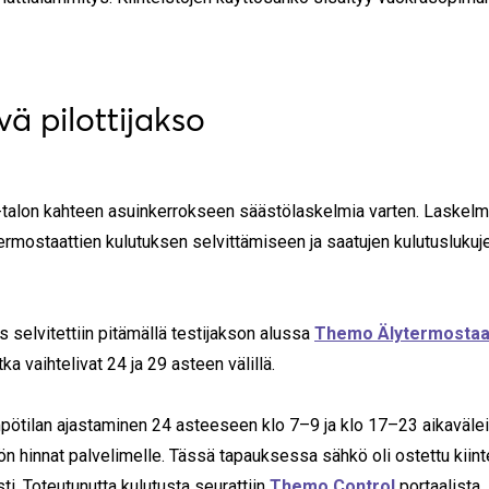
ä pilottijakso
-talon kahteen asuinkerrokseen säästölaskelmia varten. Laskelm
termostaattien kulutuksen selvittämiseen ja saatujen kulutusluk
 selvitettiin pitämällä testijakson alussa
Themo Älytermostaa
a vaihtelivat 24 ja 29 asteen välillä.
pötilan ajastaminen 24 asteeseen klo 7–9 ja klo 17–23 aikaväleil
 hinnat palvelimelle. Tässä tapauksessa sähkö oli ostettu kiinteä
ti. Toteutunutta kulutusta seurattiin
Themo Control
portaalista.