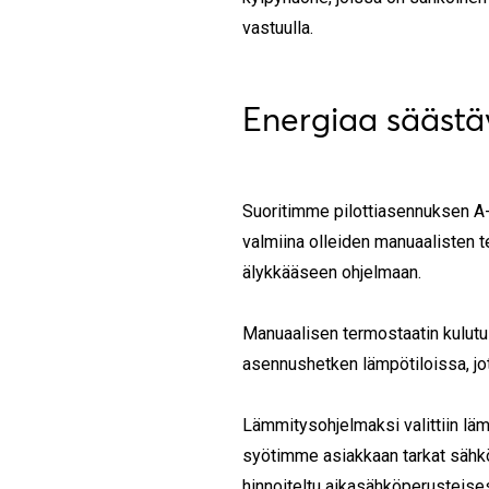
vastuulla.
Energiaa säästäv
Suoritimme pilottiasennuksen A
valmiina olleiden manuaalisten 
älykkääseen ohjelmaan.
Manuaalisen termostaatin kulutus
asennushetken lämpötiloissa, jotk
Lämmitysohjelmaksi valittiin läm
syötimme asiakkaan tarkat sähkön
hinnoiteltu aikasähköperusteises