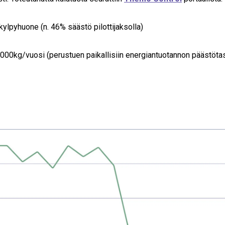
ylpyhuone (n. 46% säästö pilottijaksolla)
000kg/vuosi (perustuen paikallisiin energiantuotannon päästötas