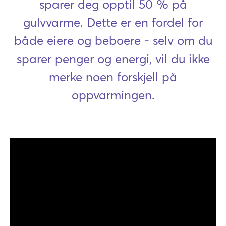
sparer deg opptil 50 % på
gulvvarme. Dette er en fordel for
både eiere og beboere - selv om du
sparer penger og energi, vil du ikke
merke noen forskjell på
oppvarmingen.